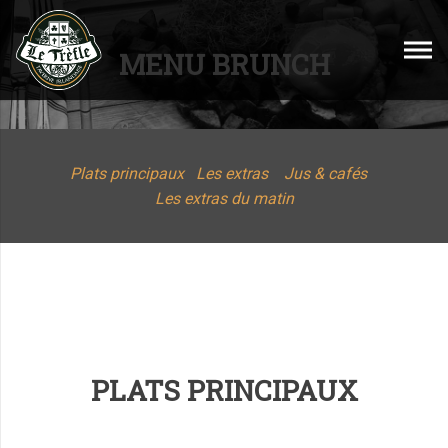
MENU BRUNCH
Plats principaux
Les extras
Jus & cafés
Les extras du matin
PLATS PRINCIPAUX